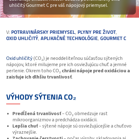
uhličitý Gourmet C pre váš nápojový priemysel.
V:
POTRAVINÁRSKY PRIEMYSEL
,
PLYNY PRE ŽIVOT
,
OXID UHLIČITÝ
,
APLIKAČNÉ TECHNOLÓGIE
,
GOURMET C
Oxid uhličitý
(CO₂) je neoddeliteľnou súčasťou sýtených
nápojov, ktoré milujeme pre ich osviežujúcu chuť a jemné
perlenie. Okrem toho CO₂
chráni nápoje pred oxidáciou a
zaisťuje ich dlhšiu trvanlivosť
.
VÝHODY SÝTENIA CO₂
Predĺžená trvanlivosť
– CO₂ obmedzuje rast
mikroorganizmov a predchádza oxidácii.
Lepšia chuť
– sýtené nápoje sú osviežujúcejšie a chuťovo
výraznejšie.
Zachovanie čerstvosti
– počas výroby, skladovania aj