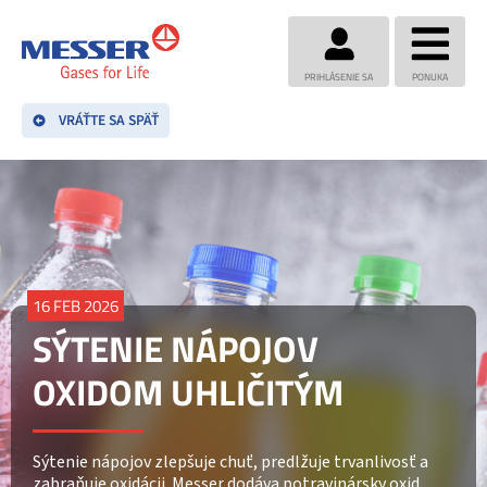
PRIHLÁSENIE SA
PONUKA
VRÁŤTE SA SPÄŤ
16 FEB 2026
SÝTENIE NÁPOJOV
OXIDOM UHLIČITÝM
Sýtenie nápojov zlepšuje chuť, predlžuje trvanlivosť a
zabraňuje oxidácii. Messer dodáva potravinársky oxid