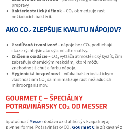
prepravy.
Bakteriostatický účinok
– CO₂ obmedzuje rast
nežiaducich baktérií.
AKO CO₂ ZLEPŠUJE KVALITU NÁPOJOV?
Predĺžená trvanlivosť
– nápoje bez CO₂ podliehajú
skaze rýchlejšie ako sýtené alternatívy.
Zníženie oxidácie
– CO₂ vytláča atmosférický kyslík, čím
zabraňuje chemickým reakciám, ktoré môžu
znehodnotiť chuť a farbu nápoja.
Hygienická bezpečnosť
– vďaka bakteriostatickým
vlastnostiam CO₂ sa minimalizuje rast nežiaducich
mikroorganizmov.
GOURMET C – ŠPECIÁLNY
POTRAVINÁRSKY CO₂ OD MESSER
Spoločnosť
Messer
dodáva oxid uhličitý v kvapalnej aj
plynnej forme. Potravinársky CO₂
Gourmet C
je získavaný z