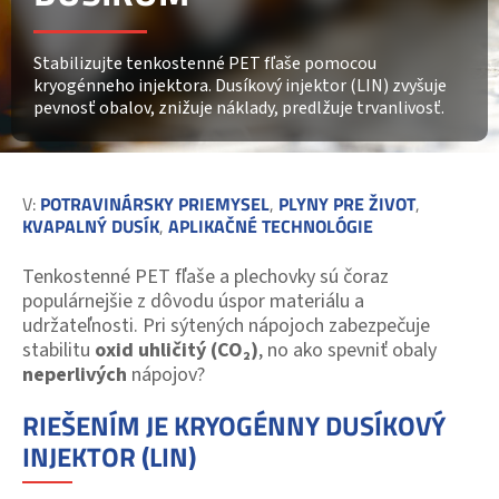
Stabilizujte tenkostenné PET fľaše pomocou
kryogénneho injektora. Dusíkový injektor (LIN) zvyšuje
pevnosť obalov, znižuje náklady, predlžuje trvanlivosť.
V:
POTRAVINÁRSKY PRIEMYSEL
,
PLYNY PRE ŽIVOT
,
KVAPALNÝ DUSÍK
,
APLIKAČNÉ TECHNOLÓGIE
Tenkostenné PET fľaše a plechovky sú čoraz
populárnejšie z dôvodu úspor materiálu a
udržateľnosti. Pri sýtených nápojoch zabezpečuje
stabilitu
oxid uhličitý (CO₂)
, no ako spevniť obaly
neperlivých
nápojov?
RIEŠENÍM JE KRYOGÉNNY DUSÍKOVÝ
INJEKTOR (LIN)