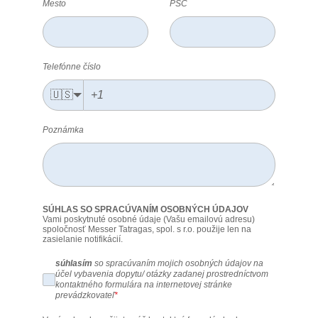
Mesto
PSČ
Telefónne číslo
🇺🇸
Poznámka
SÚHLAS SO SPRACÚVANÍM OSOBNÝCH ÚDAJOV
Vami poskytnuté osobné údaje (Vašu emailovú adresu)
spoločnosť Messer Tatragas, spol. s r.o. použije len na
zasielanie notifikácií.
súhlasím
so spracúvaním mojich osobných údajov na
účel vybavenia dopytu/ otázky zadanej prostredníctvom
kontaktného formulára na internetovej stránke
prevádzkovateľ
*