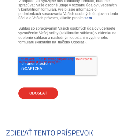
V prípade, ak využijete náš kontaktný formulár, budeme
spracúvať Vaše osobné údaje v rozsahu údajov uvedených
v kontaktnom formulári. Pre bližšie informácie o
podmienkach spracúvania Vašich osobných údajov na tento
účel a o Vašich právach, kliknite prosím
sem
.
Súhlas so spracúvaním Vašich osobných údajov udeľujete
vyznačením Vašej voľby (zakliknutím súhlasu) v okienku na
udelenie súhlasu a následným odoslaním vyplneného
formuláru (kliknutím na tlačidlo Odoslať).
ODOSLAŤ
ZDIEĽAŤ TENTO PRÍSPEVOK