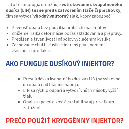
Táto technológia umožňuje
vstrekovanie skvapalneného
dusíka (LIN) tesne pred uzatvorením fľaše či plechovky
,
čím sa vytvorí
vhodný vnútorný tlak
, ktorý zabezpečí:
Pevnosť obalu bez použitia hrubších materiálov.
Zníženie rizika deformácie počas skladovania a prepravy.
Predĺženie trvanlivosti nápojov vytlačením kyslíka.
Zachovanie chuti - dusík je inertný plyn, nemení
vlastnosti produktu.
AKO FUNGUJE DUSÍKOVÝ INJEKTOR?
Presná dávka kvapalného dusíka (LIN) sa vstrekne
do obalu nad hladinu nápoja.
LIN sa rýchlo odparí a vytvorí vnútri nádoby vyšší
tlak.
Obal sa spevní a zostáva stabilný aj pri veľkom
zaťažení.
PREČO POUŽIŤ KRYOGÉNNY INJEKTOR?