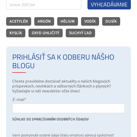
VYHĽADÁVANIE
ACETYLÉN
ARGÓN
HÉLIUM
VODÍK
DUSÍK
KYSLÍK
OXYD UHLIČITÝ
SUCHYÝ ĽAD
PRIHLÁSIŤ SA K ODBERU NÁŠHO
BLOGU
Chcete pravidelne dostávať aktuality o našich blogových
príspevkoch, novinkách a odborných článkoch o plynoch?
Vyžiadajte si náš newsletter ešte dnes!
E-mail
*
SÚHLAS SO SPRACÚVANÍM OSOBNÝCH ÚDAJOV
Vami poskytnuté osobné údaje (Vašu emailovú adresu) spoločnosť