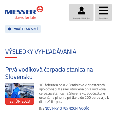
PRIHLÁSENIE SA
PONUKA
VRÁŤTE SA SPÄŤ
VÝSLEDKY VYHĽADÁVANIA
Prvá vodíková čerpacia stanica na
Slovensku
18. februára bola v Bratislave v priestoroch
spoločnosti Messer otvorená prvá vodíková
čerpacia stanica na Slovensku. Spočiatku je
určená na plnenie pri tlaku do 200 barov a je k
23 JÚN 2023
dispozícii - po...
IN :
NOVINKY O PLYNOCH
,
VODÍK