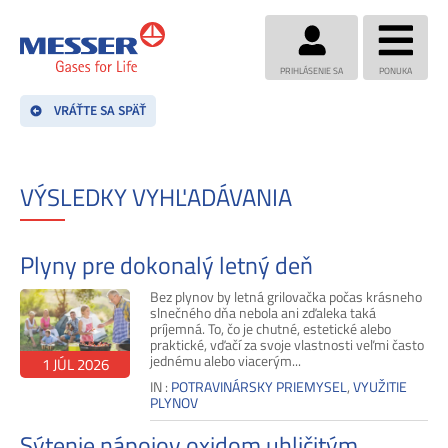
PRIHLÁSENIE SA
PONUKA
VRÁŤTE SA SPÄŤ
VÝSLEDKY VYHĽADÁVANIA
Plyny pre dokonalý letný deň
Bez plynov by letná grilovačka počas krásneho
slnečného dňa nebola ani zďaleka taká
príjemná. To, čo je chutné, estetické alebo
praktické, vďačí za svoje vlastnosti veľmi často
jednému alebo viacerým...
1 JÚL 2026
IN :
POTRAVINÁRSKY PRIEMYSEL
,
VYUŽITIE
PLYNOV
Sýtenie nápojov oxidom uhličitým