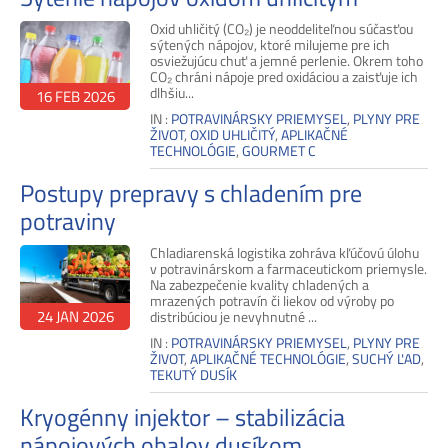
Oxid uhličitý (CO₂) je neoddeliteľnou súčasťou
sýtených nápojov, ktoré milujeme pre ich
osviežujúcu chuť a jemné perlenie. Okrem toho
CO₂ chráni nápoje pred oxidáciou a zaisťuje ich
dlhšiu...
16 FEB 2026
IN :
POTRAVINÁRSKY PRIEMYSEL
,
PLYNY PRE
ŽIVOT
,
OXID UHLIČITÝ
,
APLIKAČNÉ
TECHNOLÓGIE
,
GOURMET C
Postupy prepravy s chladením pre
potraviny
Chladiarenská logistika zohráva kľúčovú úlohu
v potravinárskom a farmaceutickom priemysle.
Na zabezpečenie kvality chladených a
mrazených potravín či liekov od výroby po
24 JAN 2026
distribúciou je nevyhnutné ...
IN :
POTRAVINÁRSKY PRIEMYSEL
,
PLYNY PRE
ŽIVOT
,
APLIKAČNÉ TECHNOLÓGIE
,
SUCHÝ ĽAD
,
TEKUTÝ DUSÍK
Kryogénny injektor – stabilizácia
nápojových obalov dusíkom