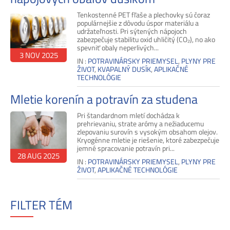
Tenkostenné PET fľaše a plechovky sú čoraz
populárnejšie z dôvodu úspor materiálu a
udržateľnosti. Pri sýtených nápojoch
zabezpečuje stabilitu oxid uhličitý (CO₂), no ako
spevniť obaly neperlivých...
3 NOV 2025
IN :
POTRAVINÁRSKY PRIEMYSEL
,
PLYNY PRE
ŽIVOT
,
KVAPALNÝ DUSÍK
,
APLIKAČNÉ
TECHNOLÓGIE
Mletie korenín a potravín za studena
Pri štandardnom mletí dochádza k
prehrievaniu, strate arómy a nežiaducemu
zlepovaniu surovín s vysokým obsahom olejov.
Kryogénne mletie je riešenie, ktoré zabezpečuje
jemné spracovanie potravín pri...
28 AUG 2025
IN :
POTRAVINÁRSKY PRIEMYSEL
,
PLYNY PRE
ŽIVOT
,
APLIKAČNÉ TECHNOLÓGIE
FILTER TÉM