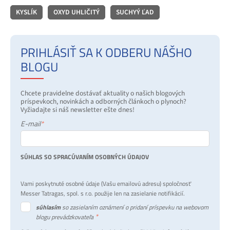
KYSLÍK
OXYD UHLIČITÝ
SUCHYÝ ĽAD
PRIHLÁSIŤ SA K ODBERU NÁŠHO
BLOGU
Chcete pravidelne dostávať aktuality o našich blogových
príspevkoch, novinkách a odborných článkoch o plynoch?
Vyžiadajte si náš newsletter ešte dnes!
E-mail
*
SÚHLAS SO SPRACÚVANÍM OSOBNÝCH ÚDAJOV
Vami poskytnuté osobné údaje (Vašu emailovú adresu) spoločnosť
Messer Tatragas, spol. s r.o. použije len na zasielanie notifikácií.
súhlasím
so zasielaním oznámení o pridaní príspevku na webovom
*
blogu prevádzkovateľa