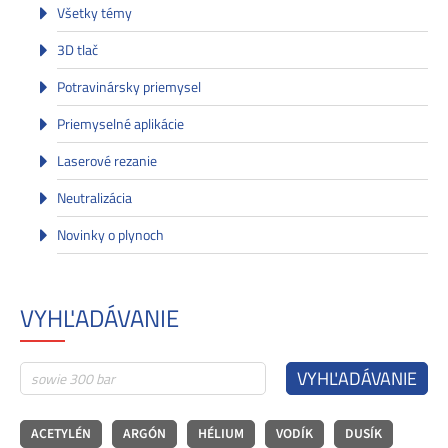
Všetky témy
3D tlač
Potravinársky priemysel
Priemyselné aplikácie
Laserové rezanie
Neutralizácia
Novinky o plynoch
VYHĽADÁVANIE
VYHĽADÁVANIE
ACETYLÉN
ARGÓN
HÉLIUM
VODÍK
DUSÍK