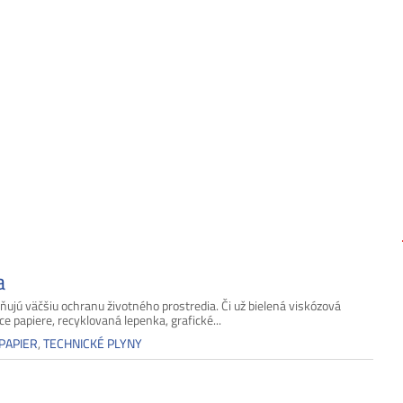
a
ujú väčšiu ochranu životného prostredia. Či už bielená viskózová
ce papiere, recyklovaná lepenka, grafické...
PAPIER
,
TECHNICKÉ PLYNY