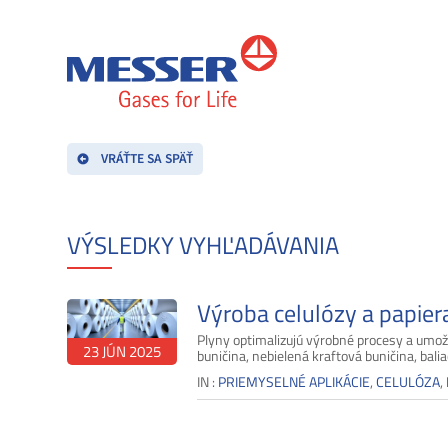
VRÁŤTE SA SPÄŤ
VÝSLEDKY VYHĽADÁVANIA
Výroba celulózy a papier
Plyny optimalizujú výrobné procesy a umožň
23 JÚN 2025
buničina, nebielená kraftová buničina, balia
IN :
PRIEMYSELNÉ APLIKÁCIE
,
CELULÓZA
,