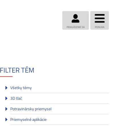
PRIHLÁSENIE SA
PONUKA
FILTER TÉM
Všetky témy
3D tlač
Potravinársky priemysel
Priemyselné aplikácie