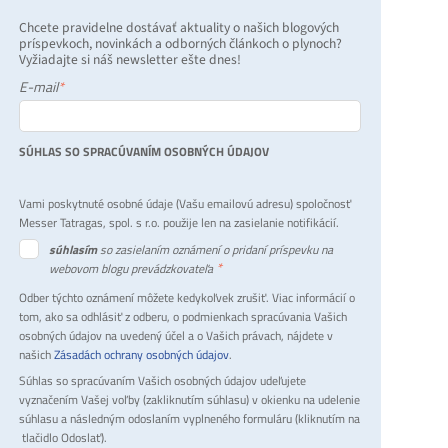
Chcete pravidelne dostávať aktuality o našich blogových
príspevkoch, novinkách a odborných článkoch o plynoch?
Vyžiadajte si náš newsletter ešte dnes!
E-mail
*
SÚHLAS SO SPRACÚVANÍM OSOBNÝCH ÚDAJOV
Vami poskytnuté osobné údaje (Vašu emailovú adresu) spoločnosť
Messer Tatragas, spol. s r.o. použije len na zasielanie notifikácií.
súhlasím
so zasielaním oznámení o pridaní príspevku na
*
webovom blogu prevádzkovateľa
Odber týchto oznámení môžete kedykoľvek zrušiť. Viac informácií o
tom, ako sa odhlásiť z odberu, o podmienkach spracúvania Vašich
osobných údajov na uvedený účel a o Vašich právach, nájdete v
našich
Zásadách ochrany osobných údajov
.
Súhlas so spracúvaním Vašich osobných údajov udeľujete
vyznačením Vašej voľby (zakliknutím súhlasu) v okienku na udelenie
súhlasu a následným odoslaním vyplneného formuláru (kliknutím na
tlačidlo Odoslať).