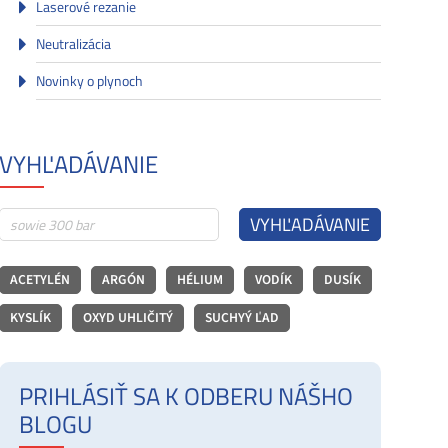
Laserové rezanie
Neutralizácia
Novinky o plynoch
VYHĽADÁVANIE
VYHĽADÁVANIE
ACETYLÉN
ARGÓN
HÉLIUM
VODÍK
DUSÍK
KYSLÍK
OXYD UHLIČITÝ
SUCHYÝ ĽAD
PRIHLÁSIŤ SA K ODBERU NÁŠHO
BLOGU