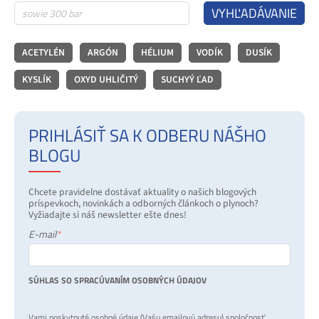
VYHĽADÁVANIE
ACETYLÉN
ARGÓN
HÉLIUM
VODÍK
DUSÍK
KYSLÍK
OXYD UHLIČITÝ
SUCHYÝ ĽAD
PRIHLÁSIŤ SA K ODBERU NÁŠHO
BLOGU
Chcete pravidelne dostávať aktuality o našich blogových
príspevkoch, novinkách a odborných článkoch o plynoch?
Vyžiadajte si náš newsletter ešte dnes!
E-mail
*
SÚHLAS SO SPRACÚVANÍM OSOBNÝCH ÚDAJOV
Vami poskytnuté osobné údaje (Vašu emailovú adresu) spoločnosť