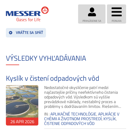
PRIHLÁSENIE SA
PONUKA
VRÁŤTE SA SPÄŤ
VÝSLEDKY VYHĽADÁVANIA
Kyslík v čistení odpadových vôd
Nedostatočné okysličenie patrí medzi
najčastejšie príčiny neefektívneho čistenia
odpadových vôd. Výsledkom sú vyššie
prevádzkové náklady, nestabilný proces a
problémy s dodržiavaním limitov. Riešením...
IN :
APLIKAČNÉ TECHNOLÓGIE
,
APLIKÁCIE V
CHÉMII A ŽIVOTNOM PROSTREDÍ
,
KYSLÍK
,
26 APR 2026
ČISTENIE ODPADOVÝCH VÔD