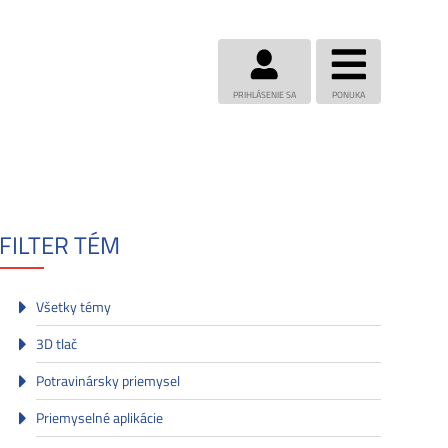
PRIHLÁSENIE SA
PONUKA
FILTER TÉM
Všetky témy
3D tlač
Potravinársky priemysel
Priemyselné aplikácie