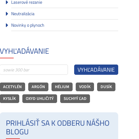
Laserové rezanie
Neutralizácia
Novinky o plynoch
VYHĽADÁVANIE
VYHĽADÁVANIE
ACETYLÉN
ARGÓN
HÉLIUM
VODÍK
DUSÍK
KYSLÍK
OXYD UHLIČITÝ
SUCHYÝ ĽAD
PRIHLÁSIŤ SA K ODBERU NÁŠHO
BLOGU