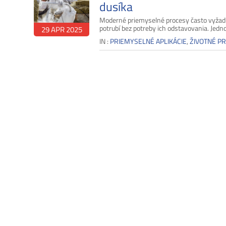
dusíka
Moderné priemyselné procesy často vyžaduj
potrubí bez potreby ich odstavovania. Jednou
29 APR 2025
IN :
PRIEMYSELNÉ APLIKÁCIE
,
ŽIVOTNÉ P