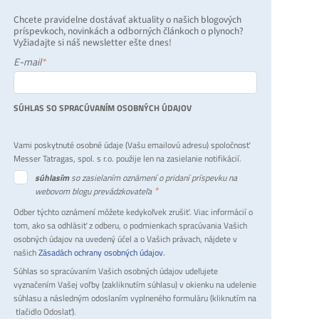
Chcete pravidelne dostávať aktuality o našich blogových
príspevkoch, novinkách a odborných článkoch o plynoch?
Vyžiadajte si náš newsletter ešte dnes!
E-mail
*
SÚHLAS SO SPRACÚVANÍM OSOBNÝCH ÚDAJOV
Vami poskytnuté osobné údaje (Vašu emailovú adresu) spoločnosť
Messer Tatragas, spol. s r.o. použije len na zasielanie notifikácií.
súhlasím
so zasielaním oznámení o pridaní príspevku na
*
webovom blogu prevádzkovateľa
Odber týchto oznámení môžete kedykoľvek zrušiť. Viac informácií o
tom, ako sa odhlásiť z odberu, o podmienkach spracúvania Vašich
osobných údajov na uvedený účel a o Vašich právach, nájdete v
našich
Zásadách ochrany osobných údajov
.
Súhlas so spracúvaním Vašich osobných údajov udeľujete
vyznačením Vašej voľby (zakliknutím súhlasu) v okienku na udelenie
súhlasu a následným odoslaním vyplneného formuláru (kliknutím na
tlačidlo Odoslať).