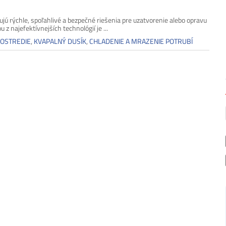
ú rýchle, spoľahlivé a bezpečné riešenia pre uzatvorenie alebo opravu
 z najefektívnejších technológií je ...
ROSTREDIE
,
KVAPALNÝ DUSÍK
,
CHLADENIE A MRAZENIE POTRUBÍ