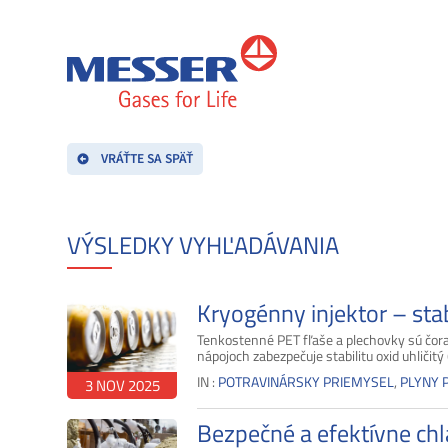
VRÁŤTE SA SPÄŤ
VÝSLEDKY VYHĽADÁVANIA
Kryogénny injektor – sta
Tenkostenné PET fľaše a plechovky sú čoraz
nápojoch zabezpečuje stabilitu oxid uhličitý
IN :
POTRAVINÁRSKY PRIEMYSEL
,
PLYNY 
3 NOV 2025
Bezpečné a efektívne ch