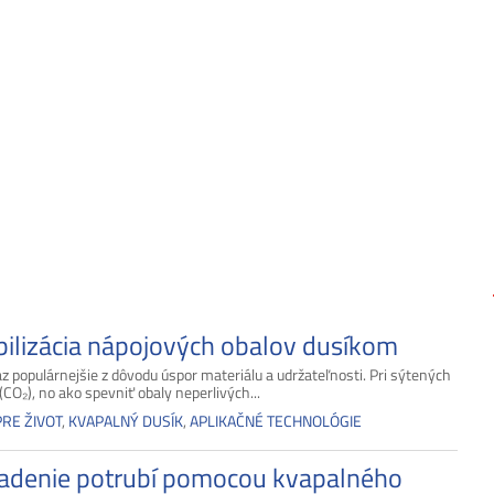
bilizácia nápojových obalov dusíkom
 populárnejšie z dôvodu úspor materiálu a udržateľnosti. Pri sýtených
 (CO₂), no ako spevniť obaly neperlivých...
PRE ŽIVOT
,
KVAPALNÝ DUSÍK
,
APLIKAČNÉ TECHNOLÓGIE
ladenie potrubí pomocou kvapalného