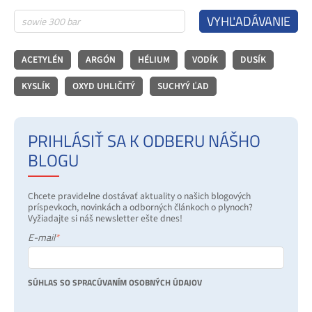
VYHĽADÁVANIE
ACETYLÉN
ARGÓN
HÉLIUM
VODÍK
DUSÍK
KYSLÍK
OXYD UHLIČITÝ
SUCHYÝ ĽAD
PRIHLÁSIŤ SA K ODBERU NÁŠHO
BLOGU
Chcete pravidelne dostávať aktuality o našich blogových
príspevkoch, novinkách a odborných článkoch o plynoch?
Vyžiadajte si náš newsletter ešte dnes!
E-mail
*
SÚHLAS SO SPRACÚVANÍM OSOBNÝCH ÚDAJOV