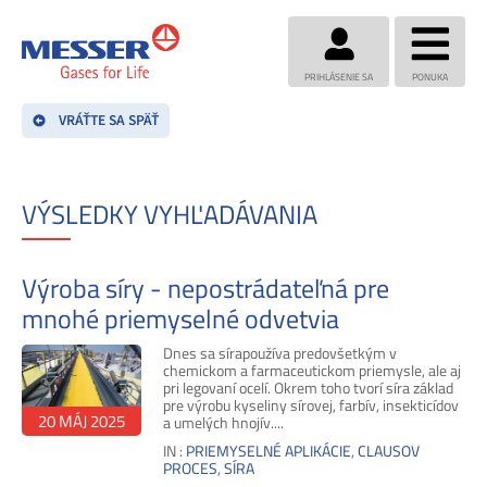
PRIHLÁSENIE SA
PONUKA
VRÁŤTE SA SPÄŤ
VÝSLEDKY VYHĽADÁVANIA
Výroba síry - nepostrádateľná pre
mnohé priemyselné odvetvia
Dnes sa sírapoužíva predovšetkým v
chemickom a farmaceutickom priemysle, ale aj
pri legovaní ocelí. Okrem toho tvorí síra základ
pre výrobu kyseliny sírovej, farbív, insekticídov
20 MÁJ 2025
a umelých hnojív....
IN :
PRIEMYSELNÉ APLIKÁCIE
,
CLAUSOV
PROCES
,
SÍRA